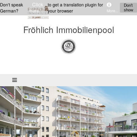
Click
Don't speak
to get a translation plugin for
Don't
here
German?
your browser
show
More...
Fröhlich Immobilienpool