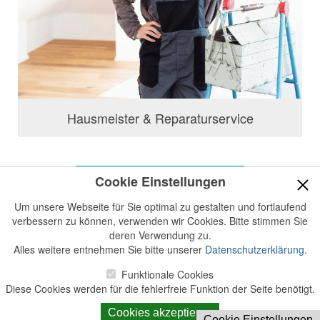
Hausmeister & Reparaturservice
Jetzt Informationen anfordern
Cookie Einstellungen
Um unsere Webseite für Sie optimal zu gestalten und fortlaufend
verbessern zu können, verwenden wir Cookies. Bitte stimmen Sie
deren Verwendung zu.
Kontakt
Impressum
Alles weitere entnehmen Sie bitte unserer
Datenschutzerklärung
.
Datenschutzerklärung
Login
powered by
Funktionale Cookies
ImmoExpansion
Bildnachweise
Diese Cookies werden für die fehlerfreie Funktion der Seite benötigt.
Download QR Code
Cookies akzeptieren
Cookie Einstellungen