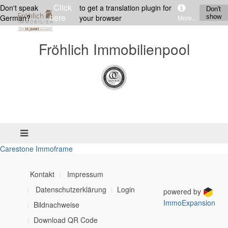
Click
Don't speak
to get a translation plugin for
Don't
here
German?
your browser
show
More...
Fröhlich Immobilienpool
Carestone Immoframe
Kontakt
Impressum
Datenschutzerklärung
Login
powered by
ImmoExpansion
Bildnachweise
Download QR Code